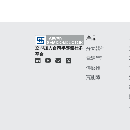
產品
立即加入台灣半導體社群
分立器件
平台
電源管理
L
Y
E
i
o
n
傳感器
n
u
v
k
t
e
寬能隙
e
u
l
d
b
o
i
e
p
n
e