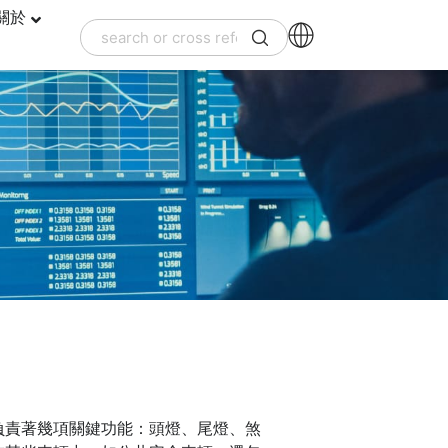
關於
負責著幾項關鍵功能：頭燈、尾燈、煞