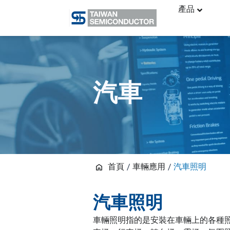
Skip
產品
to
content
汽車
首頁
/
車輛應用
/
汽車照明
汽車照明
車輛照明指的是安裝在車輛上的各種