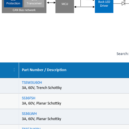
Search:
Part Number / Description
TSSW3U60H
3A, 60V, Trench Schottky
SS36FSH
3A, 60V, Planar Schottky
SS36LWH
3A, 60V, Planar Schottky