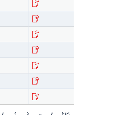
3
4
5
…
9
Next