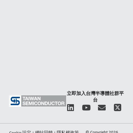
立即加入台灣半導體社群平
台
L
Y
E
i
o
n
n
u
v
k
t
e
© Copyright 2026