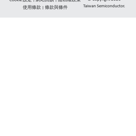
Cookie 設定
網站回饋
隱私權政策
e
u
l
Taiwan Semiconductor.
使用條款
條款與條件
d
b
o
i
e
p
n
e