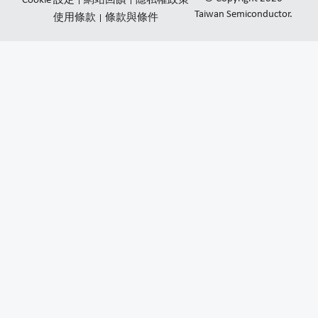
Cookie 設定
網站回饋
隱私權政策
e
u
l
Taiwan Semiconductor.
使用條款
條款與條件
d
b
o
i
e
p
n
e