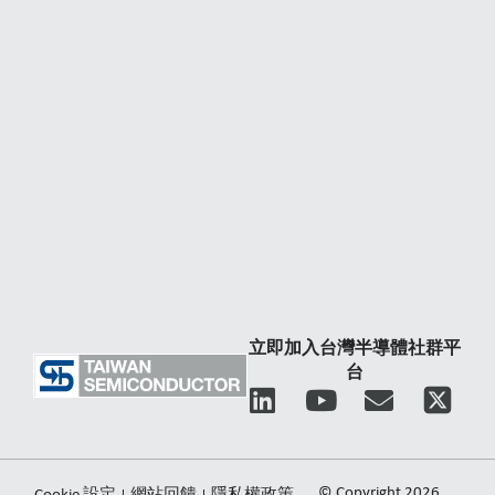
立即加入台灣半導體社群平
台
L
Y
E
i
o
n
n
u
v
k
t
e
© Copyright 2026