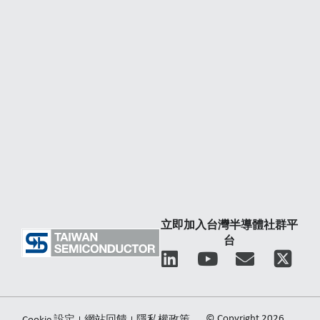
立即加入台灣半導體社群平
台
L
Y
E
i
o
n
n
u
v
k
t
e
© Copyright 2026