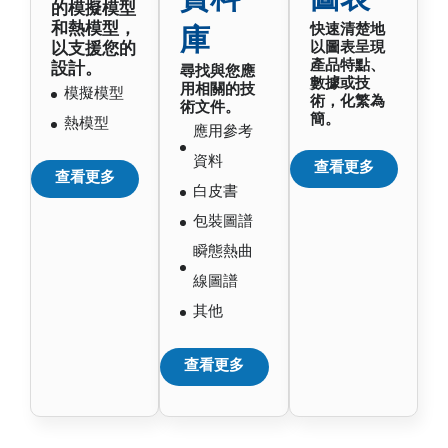
資料
圖表
的模擬模型
和熱模型，
快速清楚地
庫
以支援您的
以圖表呈現
產品特點、
設計。
尋找與您應
數據或技
用相關的技
模擬模型
術，化繁為
術文件。
簡。
熱模型
應用參考
資料
查看更多
查看更多
白皮書
包裝圖譜
瞬態熱曲
線圖譜
其他
查看更多