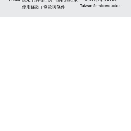
Cookie 設定
網站回饋
隱私權政策
e
u
l
Taiwan Semiconductor.
使用條款
條款與條件
d
b
o
i
e
p
n
e